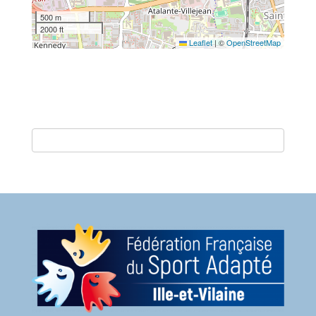
500 m
2000 ft
Leaflet
|
©
OpenStreetMap