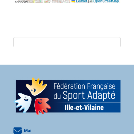
Leaflet
|
©
OpenStreetMap
Mail :