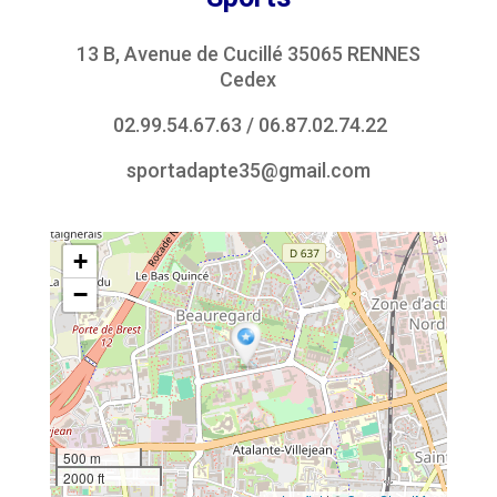
13 B, Avenue de Cucillé 35065 RENNES
Cedex
02.99.54.67.63
/
06.87.02.74.22
sportadapte35@gmail.com
+
−
500 m
2000 ft