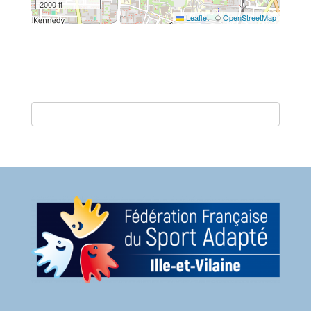
2000 ft
Leaflet
|
©
OpenStreetMap