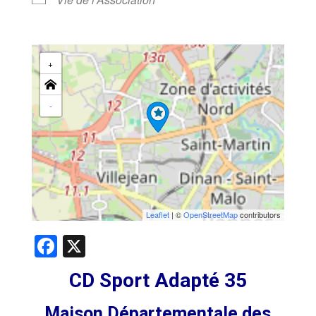
+
-
Leaflet
| ©
OpenStreetMap
contributors
Facebook
X
CD Sport Adapté 35
Maison Départementale des