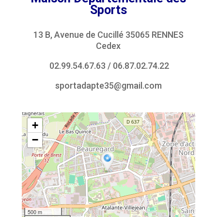
Sports
13 B, Avenue de Cucillé 35065 RENNES
Cedex
02.99.54.67.63
/
06.87.02.74.22
sportadapte35@gmail.com
+
−
500 m