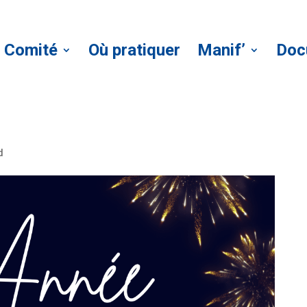
Comité
Où pratiquer
Manif’
Doc
d