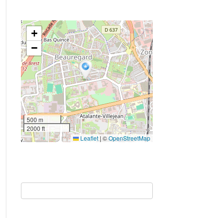
+
−
500 m
2000 ft
Leaflet
|
©
OpenStreetMap