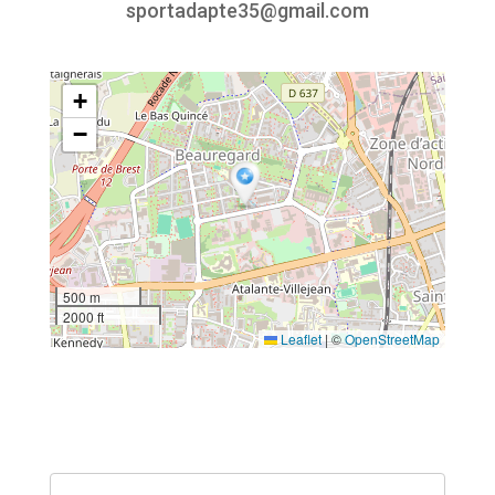
sportadapte35@gmail.com
+
−
500 m
2000 ft
Leaflet
|
©
OpenStreetMap