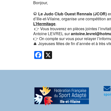
Bonjour,
🥋
Le Judo Club Ouest Rennais (JCOR)
e
d’Ille-et-Vilaine, organise une compétition a
L’Hermitage
.
👉 Vous trouverez en pièces jointes l’invita
Antoine LEVREL sur
antoine.levrel@hotma
👉 On compte sur vous pour relayer l’informa
🎄 Joyeuses fêtes de fin d’année et à très vi
Facebook
X
spo