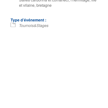
et vilaine, bretagne
Type d’événement :
ndrier Google
iCalendar
Tournois&Stages