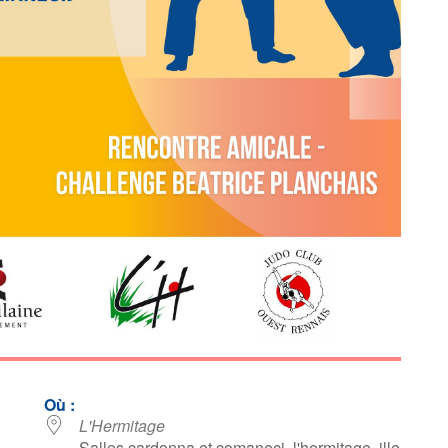
Où :
L'Hermitage
Salles cardonna et comaneci, l'hermitage, ille