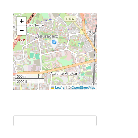
+
−
500 m
2000 ft
Leaflet
|
©
OpenStreetMap