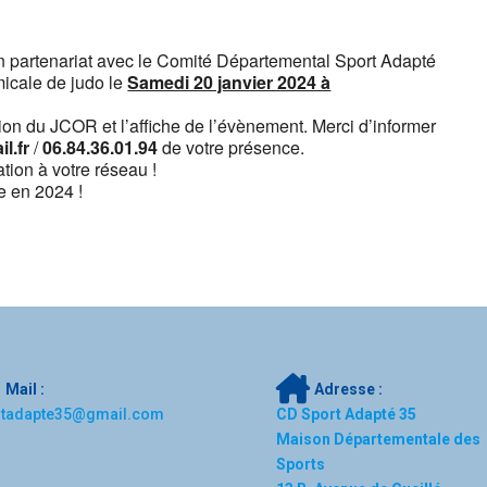
n partenariat avec le Comité Départemental Sport Adapté
micale de judo le
Samedi 20 janvier 2024 à
tion du JCOR et l’affiche de l’évènement. Merci d’informer
il.fr
/
06.84.36.01.94
de votre présence.
tion à votre réseau !
te en 2024 !
Mail :
Adresse :
rtadapte35@gmail.com
CD Sport Adapté 35
Maison Départementale des
Sports