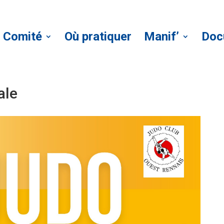
Comité
Où pratiquer
Manif’
Doc
ale