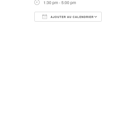
1:30 pm - 5:00 pm
AJOUTER AU CALENDRIER
Télécharger ICS
Cale